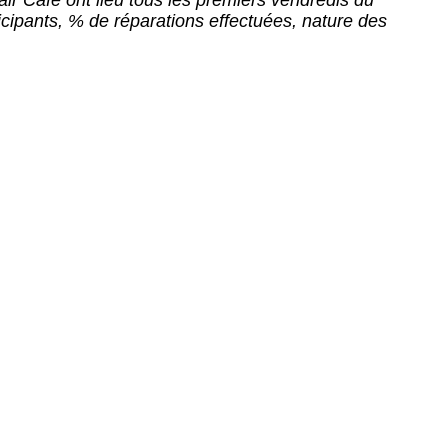
air’Café ont lieu tous les premiers vendredis du
icipants, % de réparations effectuées, nature des