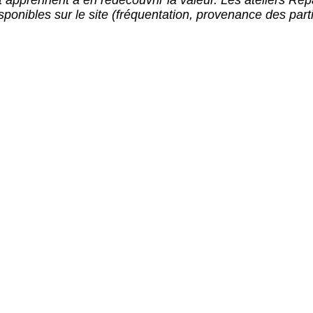
t apprennent à en redécouvrir la valeur. Les ateliers Rep
ponibles sur le site (fréquentation, provenance des part