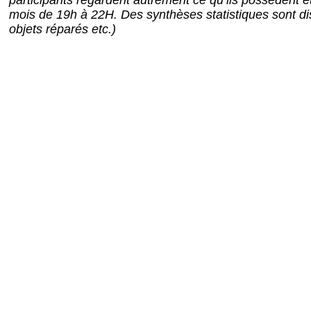
participants regardent autrement ce qu’ils possèdent e
mois de 19h à 22H. Des synthèses statistiques sont dis
objets réparés etc.)