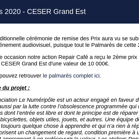
les 2020 - CESER Grand Est
aditionnelle cérémonie de remise des Prix aura vu se sub
énement audiovisuel, puisque tout le Palmarès de cette 
te occasion notre action Repair Café a reçu le 2ème prix
e CESER Grand Est d'une valeur de 10 000€.
pouvez retrouver
le palmarès complet ici.
 du projet :
ociation Le Numéripôle est un acteur engagé en faveur d
ssi par la lutte contre l’obsolescence programmée qui 
 dont l’entrée est libre et dont le principe est de réparer
cyclettes, objets utiles, jouets, et autres. Une équipe 
 a toujours quelque chose à apprendre et qui n’a rien à r
vorisent un changement de regard, condition première à u