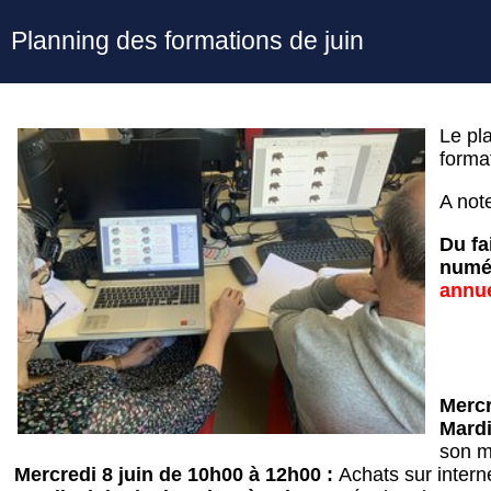
Planning des formations de juin
Le pl
forma
A note
Du fa
numér
annue
Mercr
Mardi
son m
Mercredi 8 juin de 10h00 à 12h00 :
Achats sur intern