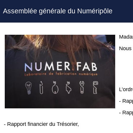
Assemblée générale du Numéripôle
Madam
Nous a
L’ordr
- Rap
- Rapp
- Rapport financier du Trésorier,