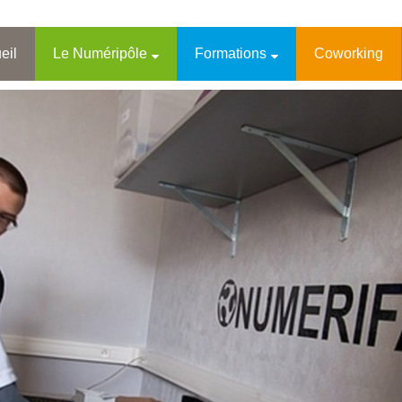
eil
Le Numéripôle
Formations
Coworking