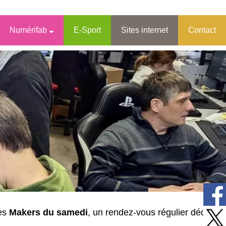
Numérifab
E-Sport
Sites internet
Contact
des
Makers du samedi
, un rendez-vous régulier dédié à