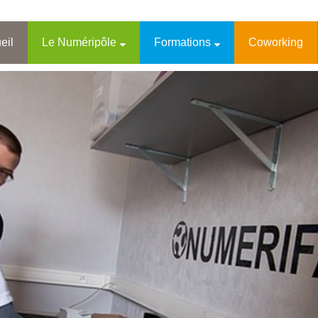
eil
Le Numéripôle
Formations
Coworking