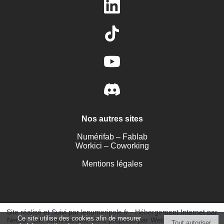
Nos autres sites
Numérifab – Fablab
Workici – Coworking
Mentions légales
Site réalisé et Suivi par lenumeripole.fr
-
Hébergement Internet par
Ce site utilise des cookies afin de mesurer
Net15
-
Site administrable CMS propulsé par WebSee
-
Conditions